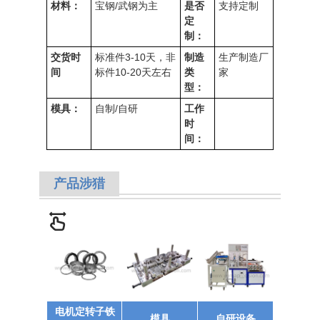
材料：
宝钢/武钢为主
是否
支持定制
定
制：
交货时
标准件3-10天，非
制造
生产制造厂
间
标件10-20天左右
类
家
型：
模具：
自制/自研
工作
时
间：
产品涉猎
电机定转子铁
模具
自研设备