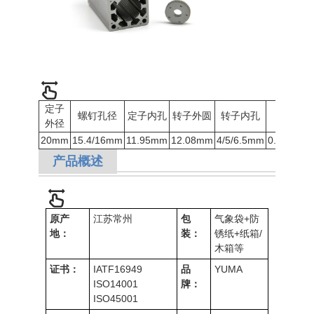
定子
螺钉孔径
定子内孔
转子外圆
转子内孔
料厚
外径
20mm
15.4/16mm
11.95mm
12.08mm
4/5/6.5mm
0.35mm
产品概述
原产
江苏常州
包
气象袋+防
地：
装：
锈纸+纸箱/
木箱等
证书：
IATF16949
品
YUMA
ISO14001
牌：
ISO4500
1