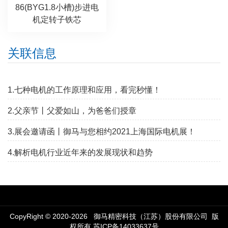
86(BYG1.8小槽)步进电
机定转子铁芯
关联信息
1.七种电机的工作原理和应用，看完秒懂！
2.父亲节丨父爱如山，为爸爸们授章
3.展会邀请函丨御马与您相约2021上海国际电机展！
4.解析电机行业近年来的发展现状和趋势
CopyRight © 2020-2026 御马精密科技（江苏）股份有限公司 版
权所有
苏ICP备14033637号