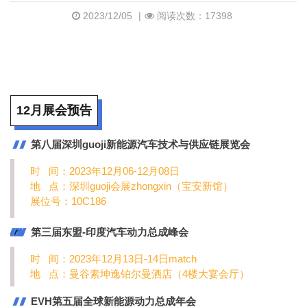
2023/12/05
|
阅读次数：17398
12月展会预告
第八届深圳guoji新能源汽车技术与供应链展览会
时 间：2023年12月06-12月08日
地 点：深圳guoji会展
zhongxin（
宝安新馆）
展位号：10C186
m
第三届东盟-印度汽车动力总成峰会
a
时 间：2023年12月13日-14日
match
t
c
地 点：曼谷素坤逸铂尔曼酒店（4楼大宴会厅）
h
EVH第五届全球新能源动力总成年会