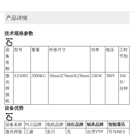
产品详情
技术规格参数
设
型号
重量
外形尺寸
功率
电压
工时
备
节拍
名
称
激
ZZS005
2000KG
50mmX70mmX230mm
25KW
380V
104
光
片/
焊
分钟
接
机
设备优势
设备名称
PLC品牌
电机品牌
丝杠品牌
轴承品牌
智能通讯
无
台湾YTP
激光焊接
三菱
安川
可与MES