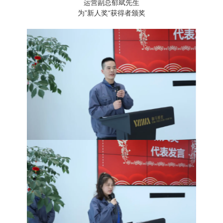
运营副总郁斌先生
为”新人奖“获得者颁奖