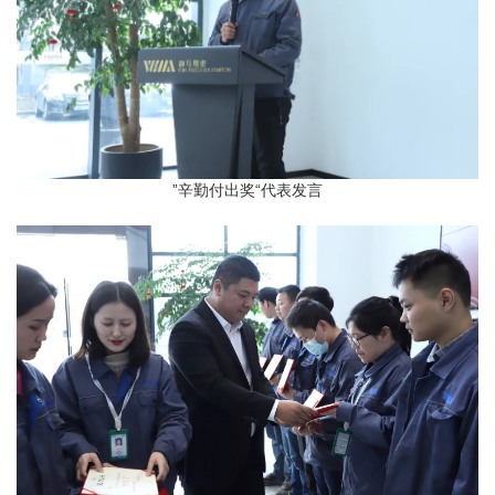
”辛勤付出奖“代表发言