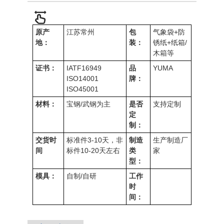
原产
江苏常州
包
气象袋+防
地：
装：
锈纸+纸箱/
木箱等
证书：
IATF16949
品
YUMA
ISO14001
牌：
ISO4500
1
材料：
宝钢/武钢为主
是否
支持定制
定
制：
交货时
标准件3-10天，非
制造
生产制造厂
间
标件10-20天左右
类
家
型：
模具：
自制/自研
工作
时
间：