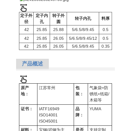
定子外
定子内
转子外
转子内孔
料厚
径
孔
圆
42
25.85
25.88
5/6.5/8/9.45
0.5
42
25.85
26.05
5/6.5/8/9.45/12
0.5
42
25.85
26.05
5/6.5/8/9.45
0.35
产品概述
原产
江苏常州
包
气象袋+防
地：
装：
锈纸+纸箱/
木箱等
证书：
IATF16949
品
YUMA
ISO14001
牌：
ISO4500
1
材料：
宝钢/武钢为主
是否
支持定制