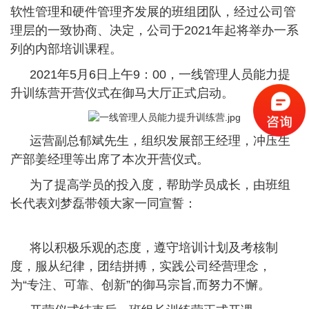
软性管理和硬件管理齐发展的班组团队，经过公司管
理层的一致协商、决定，公司于
2021
年起将举办一系
列的内部培训课程。
2021
年
5
月
6
日上午
9
：
00
，一线管理人员能力提
升训练营开营仪式在御马大厅正式启动。
运营副总郁斌先生，组织发展部王经理，冲压生
产部姜经理等出席了本次开营仪式。
为了提高学员的投入度，帮助学员成长，由班组
长代表刘梦磊带领大家一同宣誓：
将以积极乐观的态度，遵守培训计划及考核制
度，服从纪律，团结拼搏，实践公司经营理念，
为
“
专注、可靠、创新
”
的御马宗旨
,
而努力不懈。