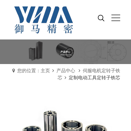
您的位置：主页
产品中心
伺服电机定转子铁
芯
定制电动工具定转子铁芯