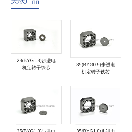
关联产品
28(BYG1.8)步进电
35(BYG0.9)步进电
机定转子铁芯
机定转子铁芯
35(BYG1.8)步进电
35(BYG1.8)步进电