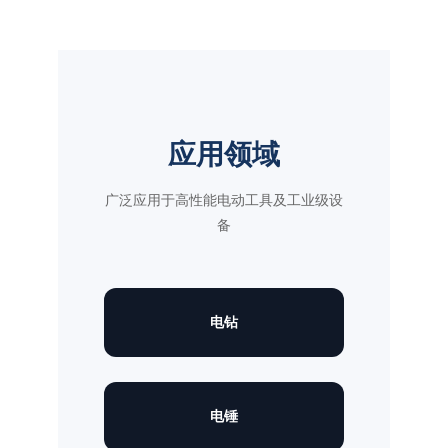
应用领域
广泛应用于高性能电动工具及工业级设
备
电钻
电锤