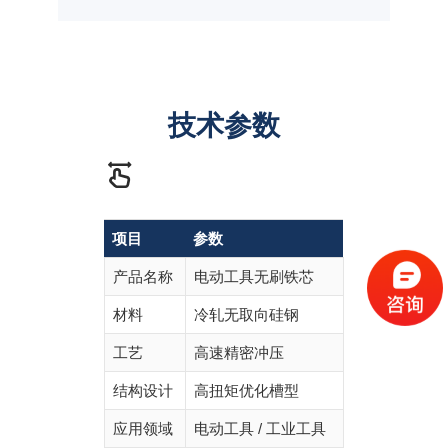
技术参数
项目
参数
产品名称
电动工具无刷铁芯
材料
冷轧无取向硅钢
工艺
高速精密冲压
结构设计
高扭矩优化槽型
应用领域
电动工具 / 工业工具