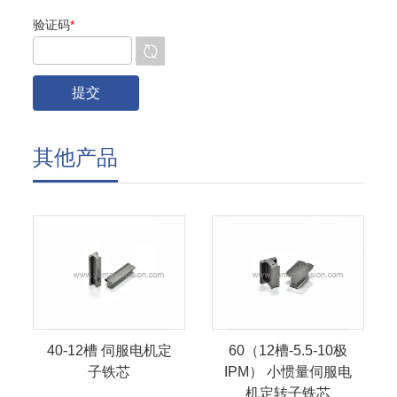
验证码
*
其他产品
40-12槽 伺服电机定
60（12槽-5.5-10极
子铁芯
IPM） 小惯量伺服电
机定转子铁芯