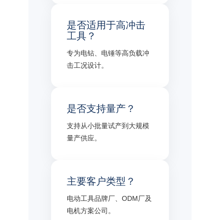
是否适用于高冲击
工具？
专为电钻、电锤等高负载冲
击工况设计。
是否支持量产？
支持从小批量试产到大规模
量产供应。
主要客户类型？
电动工具品牌厂、ODM厂及
电机方案公司。